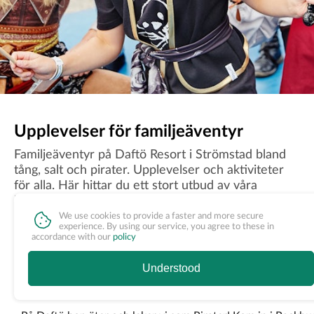
Upplevelser för familjeäventyr
Familjeäventyr på Daftö Resort i Strömstad bland
tång, salt och pirater. Upplevelser och aktiviteter
för alla. Här hittar du ett stort utbud av våra
bokningsbara upplevelser– från bryggbastu till
cyklar och våra kända showmiddagar.
We use cookies to provide a faster and more secure
experience. By using our service, you agree to these in
accordance with our
policy
Understood
Boka bord och frukost