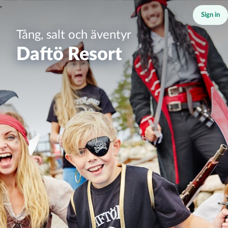
,
Sign in
Tång, salt och äventyr
Daftö Resort